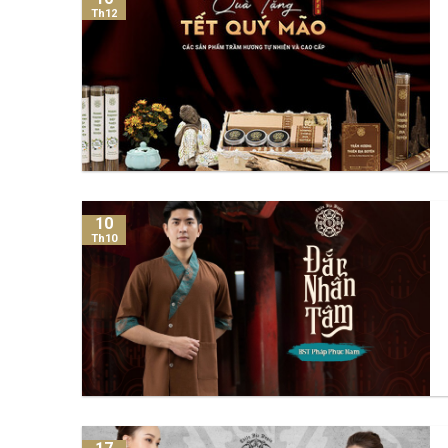
Th12
10
Th10