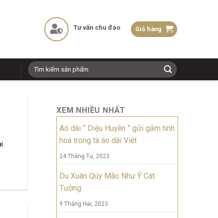
Tư vấn chu đáo
Giỏ hàng
Tìm
kiếm:
XEM NHIỀU NHẤT
Aó dài ” Diệu Huyền ” gửi gắm tinh
hoa trong tà áo dài Việt
i
24 Tháng Tư, 2023
Du Xuân Qúy Mão Như Ý Cát
Tường
9 Tháng Hai, 2023