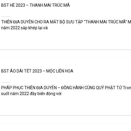
BST HÈ 2023 – THANH MAI TRÚC MÃ
THIÊN ĐỊA DUYÊN CHO RA MẮT BỘ SƯU TẬP “THANH MAI TRÚC MÃ” M
năm 2022 sắp khép lại và
BST ÁO DÀI TẾT 2023 – MỘC LIÊN HOA
PHÁP PHỤC THIÊN ĐỊA DUYÊN – ĐỒNG HÀNH CÙNG QUÝ PHẬT TỬ Tro
suốt năm 2022 đầy biến động với