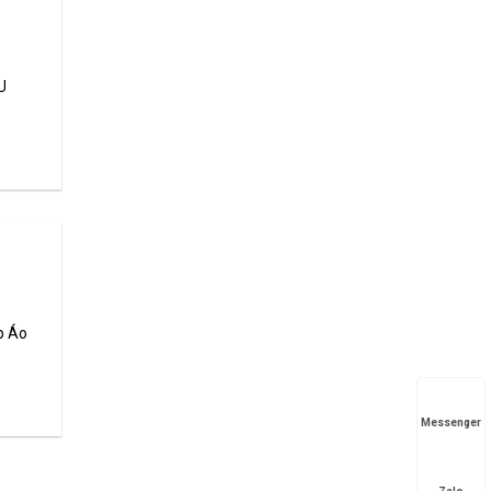
U
p Áo
Messenger