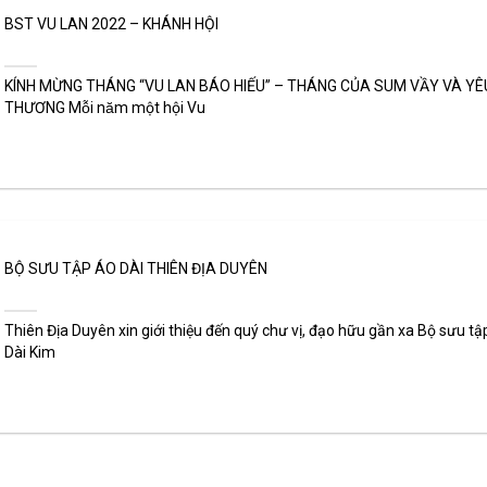
BST VU LAN 2022 – KHÁNH HỘI
KÍNH MỪNG THÁNG “VU LAN BÁO HIẾU” – THÁNG CỦA SUM VẦY VÀ YÊ
THƯƠNG Mỗi năm một hội Vu
BỘ SƯU TẬP ÁO DÀI THIÊN ĐỊA DUYÊN
Thiên Địa Duyên xin giới thiệu đến quý chư vị, đạo hữu gần xa Bộ sưu tậ
Dài Kim