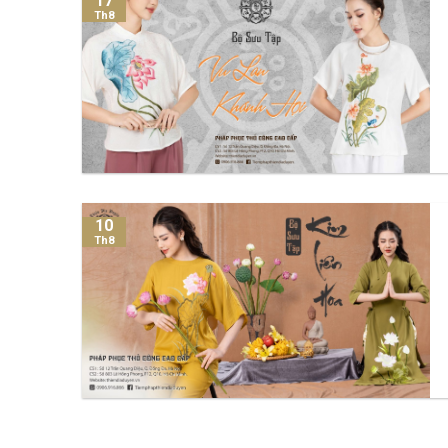
17
Th8
10
Th8