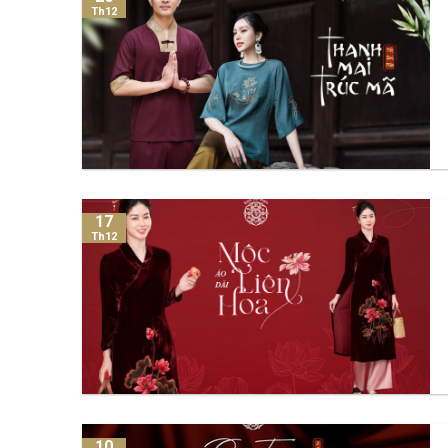
Th12
17
Th12
10