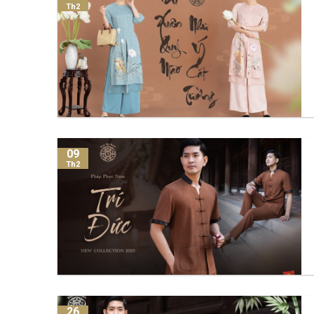
Th2
09
Th2
26