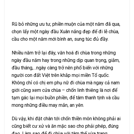
Rũ bỏ những ưu tư, phiền muộn của một năm đã qua,
chọn lấy một ngày đầu Xuân nắng đẹp để đi lễ chùa,
cầu cho một năm mới bình an, sung túc đủ đầy.
Nhiều năm trở lại đây, văn hoá đi chùa trong những
ngày đầu năm hay trong những dịp quan trọng, giằm,
đầu tháng,…ngày càng trở nên phổ biến với những
người con đất Việt trên khắp mọi miền Tổ quốc.
Không chỉ có chị em phụ nữ đi chùa mà ngay cả nam
giới cũng xem cửa chùa – chốn linh thiêng là nơi để
tạm gác lại mọi buồn phiền, để tâm thanh tịnh và cầu
mong những điều may mắn, an yên.
Dù vậy, khi đặt chân tới chốn thiền môn không phải ai
cũng biết cư xử và ăn mặc sao cho phải phép, đúng
đạo. Làm sao để đi chùa với tâm thế vừa trang