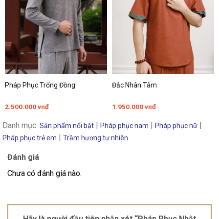
Pháp Phục Trống Đồng
Đắc Nhân Tâm
2.500.000
vnđ
1.950.000
vnđ
Danh mục:
|
|
|
Sản phẩm nổi bật
Pháp phục nam
Pháp phục nữ
|
Pháp phục trẻ em
Trầm hương tự nhiên
Đánh giá
Chưa có đánh giá nào.
Hãy là người đầu tiên nhận xét “Pháp Phục Nhật