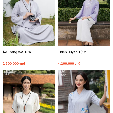
Áo Tràng Vạt Xưa
Thiên Duyên Tử Y
2.500.000
vnđ
4.200.000
vnđ