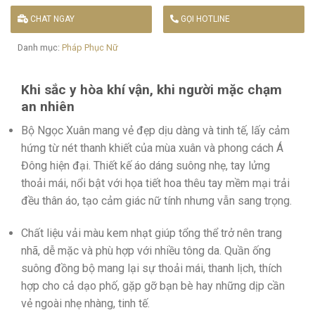
CHAT NGAY
GỌI HOTLINE
Danh mục:
Pháp Phục Nữ
Khi sắc y hòa khí vận, khi người mặc chạm
an nhiên
Bộ Ngọc Xuân mang vẻ đẹp dịu dàng và tinh tế, lấy cảm
hứng từ nét thanh khiết của mùa xuân và phong cách Á
Đông hiện đại. Thiết kế áo dáng suông nhẹ, tay lửng
thoải mái, nổi bật với họa tiết hoa thêu tay mềm mại trải
đều thân áo, tạo cảm giác nữ tính nhưng vẫn sang trọng.
Chất liệu vải màu kem nhạt giúp tổng thể trở nên trang
nhã, dễ mặc và phù hợp với nhiều tông da. Quần ống
suông đồng bộ mang lại sự thoải mái, thanh lịch, thích
hợp cho cả dạo phố, gặp gỡ bạn bè hay những dịp cần
vẻ ngoài nhẹ nhàng, tinh tế.