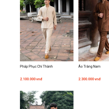
Pháp Phục Chí Thành
Áo Tràng Nam
2.100.000
vnđ
2.300.000
vnđ