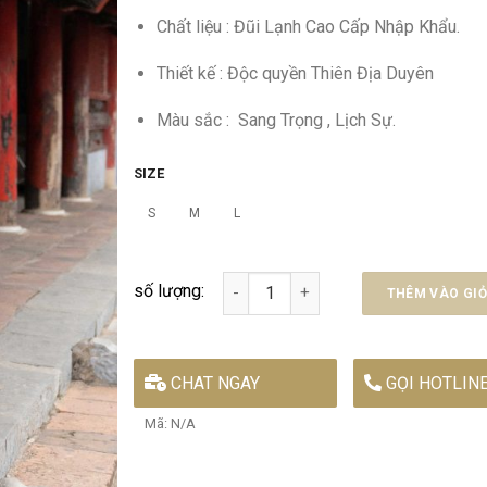
Chất liệu : Đũi Lạnh Cao Cấp Nhập Khẩu.
Thiết kế : Độc quyền Thiên Địa Duyên
Màu sắc : Sang Trọng , Lịch Sự.
SIZE
S
M
L
Đắc Nhân Tâm số lượng
THÊM VÀO GI
CHAT NGAY
GỌI HOTLIN
Mã:
N/A