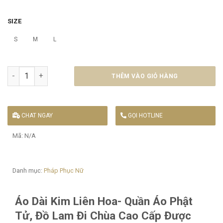
SIZE
S
M
L
Áo Dài Kim Liên Hoa số lượng
THÊM VÀO GIỎ HÀNG
CHAT NGAY
GỌI HOTLINE
Mã:
N/A
Danh mục:
Pháp Phục Nữ
Áo Dài Kim Liên Hoa- Quần Áo Phật
Tử, Đồ Lam Đi Chùa Cao Cấp Được