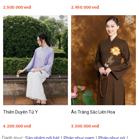
2.500.000
vnđ
2.950.000
vnđ
Thiên Duyên Tử Y
Áo Tràng Sắc Liên Hoa
4.200.000
vnđ
3.300.000
vnđ
Danh mục:
|
|
|
Sản phẩm nổi bật
Pháp phục nam
Pháp phục nữ